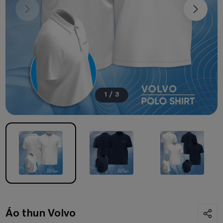
1
/
3
Áo thun Volvo