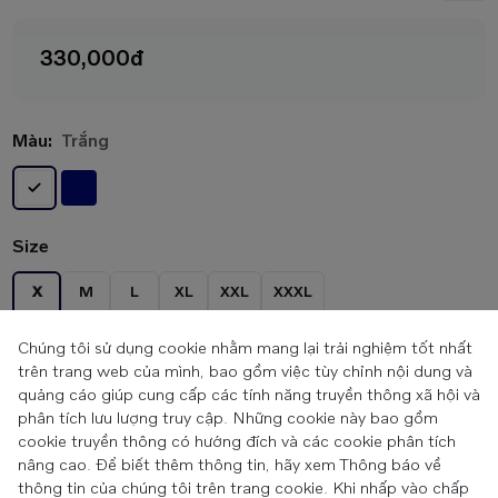
330,000đ
Màu:
Trắng
Size
X
M
L
XL
XXL
XXXL
Chúng tôi sử dụng cookie nhằm mang lại trải nghiệm tốt nhất
trên trang web của mình, bao gồm việc tùy chỉnh nội dung và
Tư vấn
Liên hệ đại lý
quảng cáo giúp cung cấp các tính năng truyền thông xã hội và
phân tích lưu lượng truy cập. Những cookie này bao gồm
cookie truyền thông có hướng đích và các cookie phân tích
nâng cao. Để biết thêm thông tin, hãy xem Thông báo về
thông tin của chúng tôi trên trang cookie. Khi nhấp vào chấp