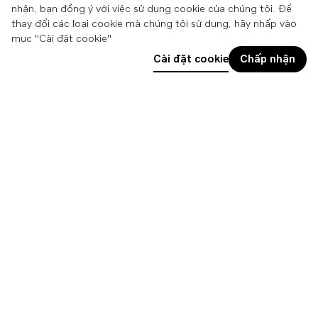
nhận, bạn đồng ý với việc sử dụng cookie của chúng tôi. Để
thay đổi các loại cookie mà chúng tôi sử dụng, hãy nhấp vào
mục "Cài đặt cookie"
Cài đặt cookie
Chấp nhận
Áo thun Volvo dễ dàng kết hợp nhiều phong cách cùng thiết kế hiện đại, bền
Đăng ký lái thử
Chat Zalo
vững. Áo được làm từ chất liệu thấm hút tốt, mát và nhẹ cùng logo Volvo in đẹp
mắt trên ngực.