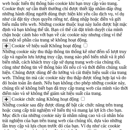
web hoặc hiển thị thông báo cookie khi bạn truy cập vào trang.
Cookie thực sự cần thiết thường chỉ được thiết lập nhằm đáp ứng
những hành động người dùng thực hiện khi yêu cầu dịch vụ, ví dụ
như cài đặt tùy chọn quyền riêng tư, đăng nhập hoặc điền và gửi
biểu mẫu trên web. Những cookie thuộc loại này luôn được bật mặc
định và bạn không thể tắt. Bạn có thể cài đặt trình duyệt của mình
chặn hoặc cảnh báo với bạn về các cookie này nhưng cũng vì thế
mà một số phần của trang sẽ không hoạt động.
Cookie về hiệu suất
Không hoạt động
Những cookie này thu thập thông tin thống kê như đếm số lượt truy
cập và nguồn lưu lượng truy cập, trang nào phổ biến nhất và ít phổ
biến nhất, cách khách truy cập sử dụng trang web của chúng tôi,
cũng như thông tin về thông báo lỗi nếu có và thời điểm chúng xuất
hiện. Chúng được dùng để đo lường và cải thiện hiệu suất của trang
web. Thông tin mà các cookie này thu thập được tổng hợp lại và do
đó hoàn toàn ẩn danh. Nếu bạn không cho phép những cookie này,
chúng tôi sẽ không biết bạn đã truy cập trang web của mình vào thời
điểm nào và sẽ không thể giám sát hiệu suất của trang.
Cookie chức năng
Không hoạt động
Những cookie sau đây được dùng để bật các chức năng trên trang
hoặc cung cấp trải nghiệm về hiển thị và mang lại lợi ích cho bạn.
Mục đích của những cookie này là nhằm nâng cao và cá nhân hóa
trải nghiệm của bạn trên trang web của chúng tôi, dựa vào những
lần truy cập và lựa chọn trước đó của bạn. Ví dụ như các cookie