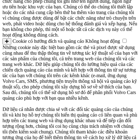
chức năng cho phép chúng tôi ghi nhớ tên người dùng, ngôn ngữ
ưu tiên hoặc khu vực của bạn. Chúng có thể do chúng tôi thiết lập
hoặc do các nhà cung cấp bên thứ ba thêm vào trang của chúng tôi
vì chúng cũng được dùng để bật các chức năng như trò chuyện trên
web, phát video hoặc dùng cho hệ thống đánh giá và xếp hạng. Nếu
bạn không cho phép, thì một số hoặc tất cả các dịch vụ này có thể
hoạt động không đúng cách.
Cookie có hướng đích và quảng cáo
Không hoạt động
Những cookie này đặc biệt bao gồm các thẻ và pixel được sử dụng
cùng nhau để thu thập thông tin về tương tác kỹ thuật số của bạn với
các sản phẩm của chúng tôi, cả trên trang web của chúng tôi và các
trang web khác. Dữ liệu giúp chúng tôi đo lường hiệu quả của các
chiến dịch quảng cáo của mình và kết hợp với thông tin từ sự tương
tác của bạn với chúng tôi trên các kênh khác (e-mail, ứng dụng
Volvo Cars, SMS, phương tiện truyền thông xã hội và quảng cáo kỹ
thuật số), cho phép chúng tôi xây dựng hồ sơ về sở thích của bạn.
Sau đó, chúng tôi có thể sử dụng hồ sơ đó để phân phối Volvo Cars
quảng cáo phù hợp với bạn qua nhiều kênh.
Dữ liệu cá nhân được chia sẻ với các đối tác quảng cáo của chúng
tôi và khi họ hỗ trợ chúng tôi hiển thị quảng cáo có liên quan và phù
hợp trên các trang web và ứng dụng khác nhau và để tiếp cận đối
tượng rộng hơn, chúng tôi coi họ cùng chịu trách nhiệm với chúng
tôi (bên kiểm soát chung). Chúng tôi tham khảo các điều khoản
tương ứng của họ để biết thêm thông tin về cách họ xử lý dữ liệu cá