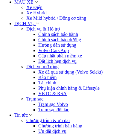
MẪU XE
Xe Điện
Xe Hybrid
Xe Mild hybrid / Động cơ xăng
DỊCH VỤ
Dịch vụ & Hỗ trợ
Chính sách bảo hành
Chính sách bảo dưỡng
Hướng dẫn sử dụng
Volvo Cars App
Cập nhật phần mềm xe
Đặt lịch hẹn dịch vụ
Dịch vụ mở rộng
Xe đã qua sử dụng (Volvo Selekt)
Bảo hiểm
Tài chính
Phụ kiện chính hãng & Lifestyle
VETC & RSA
Trạm sạc
Trạm sạc Volvo
Trạm sạc đối tác
Tin tức
Chương trình & ưu đãi
Chương trình bán hàng
Ưu đãi dịch vụ