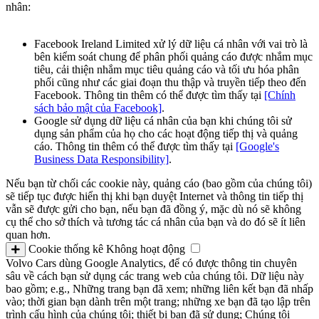
nhân:
Facebook Ireland Limited xử lý dữ liệu cá nhân với vai trò là
bên kiểm soát chung để phân phối quảng cáo được nhắm mục
tiêu, cải thiện nhắm mục tiêu quảng cáo và tối ưu hóa phân
phối cũng như các giai đoạn thu thập và truyền tiếp theo đến
Facebook. Thông tin thêm có thể được tìm thấy tại
[Chính
sách bảo mật của Facebook]
.
Google sử dụng dữ liệu cá nhân của bạn khi chúng tôi sử
dụng sản phẩm của họ cho các hoạt động tiếp thị và quảng
cáo. Thông tin thêm có thể được tìm thấy tại
[Google's
Business Data Responsibility]
.
Nếu bạn từ chối các cookie này, quảng cáo (bao gồm của chúng tôi)
sẽ tiếp tục được hiển thị khi bạn duyệt Internet và thông tin tiếp thị
vẫn sẽ được gửi cho bạn, nếu bạn đã đồng ý, mặc dù nó sẽ không
cụ thể cho sở thích và tương tác cá nhân của bạn và do đó sẽ ít liên
quan hơn.
Cookie thống kê
Không hoạt động
Volvo Cars dùng Google Analytics, để có được thông tin chuyên
sâu về cách bạn sử dụng các trang web của chúng tôi. Dữ liệu này
bao gồm; e.g., Những trang bạn đã xem; những liên kết bạn đã nhấp
vào; thời gian bạn dành trên một trang; những xe bạn đã tạo lập trên
trình cấu hình của chúng tôi; thiết bị bạn đã sử dụng; Chúng tôi