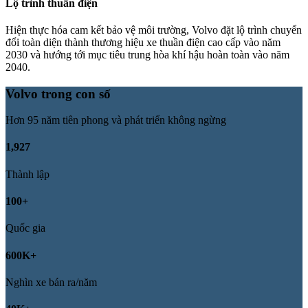
Lộ trình thuần điện
Hiện thực hóa cam kết bảo vệ môi trường, Volvo đặt lộ trình chuyển
đổi toàn diện thành thương hiệu xe thuần điện cao cấp vào năm
2030 và hướng tới mục tiêu trung hòa khí hậu hoàn toàn vào năm
2040.
Volvo trong con số
Hơn 95 năm tiên phong và phát triển không ngừng
1,927
Thành lập
100+
Quốc gia
600K+
Nghìn xe bán ra/năm