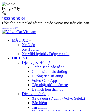
Đang xử lý
1800 58 58 34
Ước tính chi phí để sở hữu chiếc Volvo mơ ước của bạn
Tính ngay
MẪU XE
Xe Điện
Xe Hybrid
Xe Mild hybrid / Động cơ xăng
DỊCH VỤ
Dịch vụ & Hỗ trợ
Chính sách bảo hành
Chính sách bảo dưỡng
Hướng dẫn sử dụng
Volvo Cars App
Cập nhật phần mềm xe
Đặt lịch hẹn dịch vụ
Dịch vụ mở rộng
Xe đã qua sử dụng (Volvo Selekt)
Bảo hiểm
Tài chính