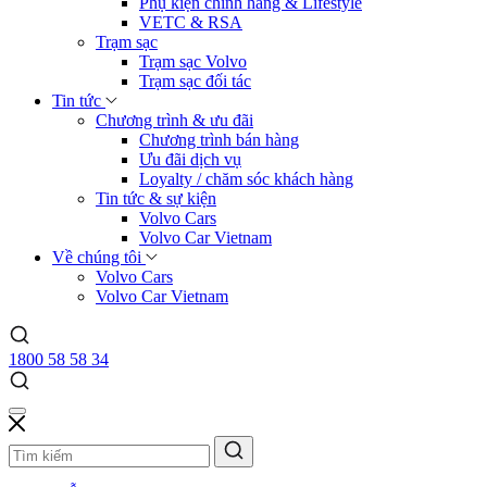
Phụ kiện chính hãng & Lifestyle
VETC & RSA
Trạm sạc
Trạm sạc Volvo
Trạm sạc đối tác
Tin tức
Chương trình & ưu đãi
Chương trình bán hàng
Ưu đãi dịch vụ
Loyalty / chăm sóc khách hàng
Tin tức & sự kiện
Volvo Cars
Volvo Car Vietnam
Về chúng tôi
Volvo Cars
Volvo Car Vietnam
1800 58 58 34