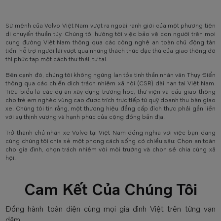
Sứ mệnh của Volvo Việt Nam vượt ra ngoài ranh giới của một phương tiện
di chuyển thuần túy. Chúng tôi hướng tới việc bảo vệ con người trên mọi
cung đường Việt Nam thông qua các công nghệ an toàn chủ động tân
tiến, hỗ trợ người lái vượt qua những thách thức đặc thù của giao thông đô
thị phức tạp một cách thư thái, tự tại.
Bên cạnh đó, chúng tôi không ngừng lan tỏa tinh thần nhân văn Thụy Điển
thông qua các chiến dịch trách nhiệm xã hội (CSR) dài hạn tại Việt Nam.
Tiêu biểu là các dự án xây dựng trường học, thư viện và cầu giao thông
cho trẻ em nghèo vùng cao được trích trực tiếp từ quỹ doanh thu bàn giao
xe. Chúng tôi tin rằng, một thương hiệu đẳng cấp đích thực phải gắn liền
với sự thịnh vượng và hạnh phúc của cộng đồng bản địa.
Trở thành chủ nhân xe Volvo tại Việt Nam đồng nghĩa với việc bạn đang
cùng chúng tôi chia sẻ một phong cách sống có chiều sâu: Chọn an toàn
cho gia đình, chọn trách nhiệm với môi trường và chọn sẻ chia cùng xã
hội.
Cam Kết Của Chúng Tôi
Đồng hành toàn diện cùng mọi gia đình Việt trên từng vạn
dặm.