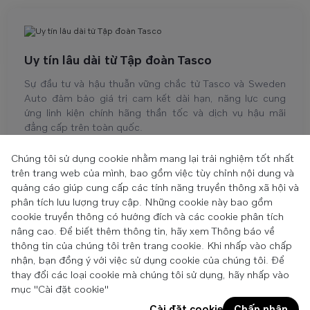
Uy tín lâu dài từ Tập đoàn Tasco
Sự đầu tư và hậu thuẫn vững chắc từ Tasco và Sweden
Auto đảm bảo giá trị cam kết dài hạn, năng lực cung
ứng linh kiện chính hãng thần tốc và dịch vụ hậu mãi
đẳng cấp trên toàn quốc.
Chúng tôi sử dụng cookie nhằm mang lại trải nghiệm tốt nhất
trên trang web của mình, bao gồm việc tùy chỉnh nội dung và
quảng cáo giúp cung cấp các tính năng truyền thông xã hội và
phân tích lưu lượng truy cập. Những cookie này bao gồm
cookie truyền thông có hướng đích và các cookie phân tích
Copyright © 2025 Volvo Car Corporation (or its affiliates or licensors).
Cookies
nâng cao. Để biết thêm thông tin, hãy xem Thông báo về
Legal
thông tin của chúng tôi trên trang cookie. Khi nhấp vào chấp
Privacy
nhận, bạn đồng ý với việc sử dụng cookie của chúng tôi. Để
Media/Press
thay đổi các loại cookie mà chúng tôi sử dụng, hãy nhấp vào
mục "Cài đặt cookie"
Cài đặt cookie
Chấp nhận