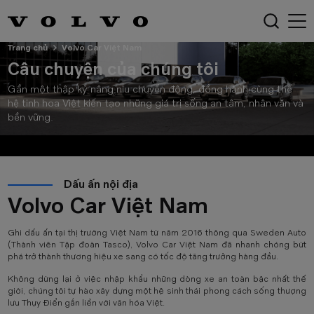
Trang chủ
Volvo Car Việt Nam
Câu chuyện của chúng tôi
Gần một thập kỷ nâng niu chuyển động, đồng hành cùng thế
hệ tinh hoa Việt kiến tạo những giá trị sống an tâm, nhân văn và
bền vững.
Dấu ấn nội địa
Volvo Car Việt Nam
Ghi dấu ấn tại thị trường Việt Nam từ năm 2016 thông qua Sweden Auto
(Thành viên Tập đoàn Tasco), Volvo Car Việt Nam đã nhanh chóng bứt
phá trở thành thương hiệu xe sang có tốc độ tăng trưởng hàng đầu.
Không dừng lại ở việc nhập khẩu những dòng xe an toàn bậc nhất thế
giới, chúng tôi tự hào xây dựng một hệ sinh thái phong cách sống thượng
lưu Thụy Điển gắn liền với văn hóa Việt.