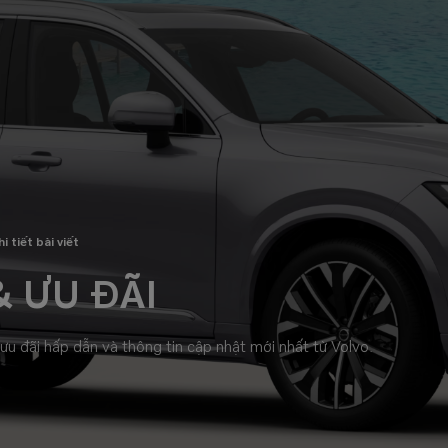
i tiết bài viết
 ƯU ĐÃI
u đãi hấp dẫn và thông tin cập nhật mới nhất từ Volvo.