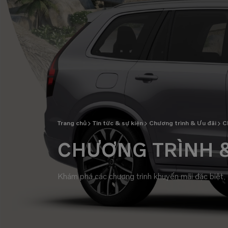
Trang chủ
Tin tức & sự kiện
Chương trình & Ưu đãi
Ch
CHƯƠNG TRÌNH &
Khám phá các chương trình khuyến mãi đặc biệt, ư