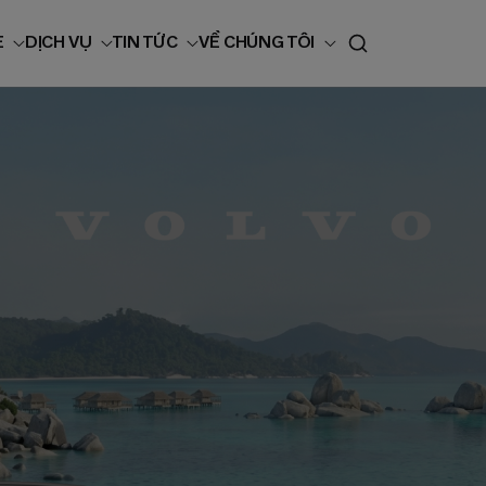
E
DỊCH VỤ
TIN TỨC
VỀ CHÚNG TÔI