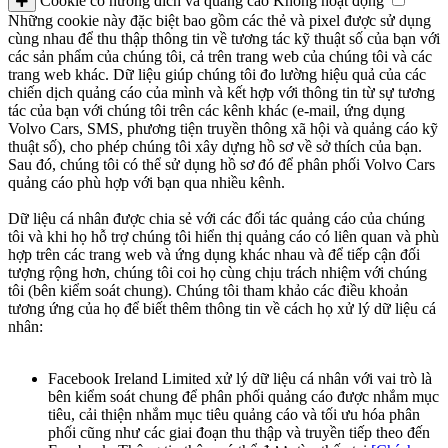
Cookie có hướng đích và quảng cáo
Không hoạt động
Những cookie này đặc biệt bao gồm các thẻ và pixel được sử dụng
cùng nhau để thu thập thông tin về tương tác kỹ thuật số của bạn với
các sản phẩm của chúng tôi, cả trên trang web của chúng tôi và các
trang web khác. Dữ liệu giúp chúng tôi đo lường hiệu quả của các
chiến dịch quảng cáo của mình và kết hợp với thông tin từ sự tương
tác của bạn với chúng tôi trên các kênh khác (e-mail, ứng dụng
Volvo Cars, SMS, phương tiện truyền thông xã hội và quảng cáo kỹ
thuật số), cho phép chúng tôi xây dựng hồ sơ về sở thích của bạn.
Sau đó, chúng tôi có thể sử dụng hồ sơ đó để phân phối Volvo Cars
quảng cáo phù hợp với bạn qua nhiều kênh.
Dữ liệu cá nhân được chia sẻ với các đối tác quảng cáo của chúng
tôi và khi họ hỗ trợ chúng tôi hiển thị quảng cáo có liên quan và phù
hợp trên các trang web và ứng dụng khác nhau và để tiếp cận đối
tượng rộng hơn, chúng tôi coi họ cùng chịu trách nhiệm với chúng
tôi (bên kiểm soát chung). Chúng tôi tham khảo các điều khoản
tương ứng của họ để biết thêm thông tin về cách họ xử lý dữ liệu cá
nhân:
Facebook Ireland Limited xử lý dữ liệu cá nhân với vai trò là
bên kiểm soát chung để phân phối quảng cáo được nhắm mục
tiêu, cải thiện nhắm mục tiêu quảng cáo và tối ưu hóa phân
phối cũng như các giai đoạn thu thập và truyền tiếp theo đến