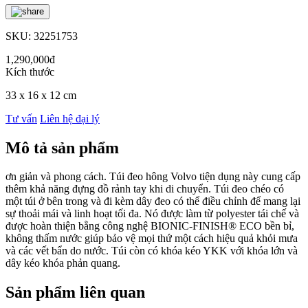
SKU: 32251753
1,290,000đ
Kích thước
33 x 16 x 12 cm
Tư vấn
Liên hệ đại lý
Mô tả sản phẩm
ơn giản và phong cách. Túi đeo hông Volvo tiện dụng này cung cấp
thêm khả năng đựng đồ rảnh tay khi di chuyển. Túi đeo chéo có
một túi ở bên trong và đi kèm dây đeo có thể điều chỉnh để mang lại
sự thoải mái và linh hoạt tối đa. Nó được làm từ polyester tái chế và
được hoàn thiện bằng công nghệ BIONIC-FINISH® ECO bền bỉ,
không thấm nước giúp bảo vệ mọi thứ một cách hiệu quả khỏi mưa
và các vết bẩn do nước. Túi còn có khóa kéo YKK với khóa lớn và
dây kéo khóa phản quang.
Sản phẩm liên quan