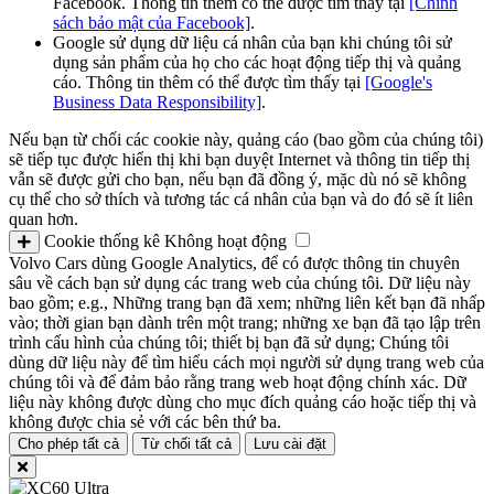
Facebook. Thông tin thêm có thể được tìm thấy tại
[Chính
sách bảo mật của Facebook]
.
Google sử dụng dữ liệu cá nhân của bạn khi chúng tôi sử
dụng sản phẩm của họ cho các hoạt động tiếp thị và quảng
cáo. Thông tin thêm có thể được tìm thấy tại
[Google's
Business Data Responsibility]
.
Nếu bạn từ chối các cookie này, quảng cáo (bao gồm của chúng tôi)
sẽ tiếp tục được hiển thị khi bạn duyệt Internet và thông tin tiếp thị
vẫn sẽ được gửi cho bạn, nếu bạn đã đồng ý, mặc dù nó sẽ không
cụ thể cho sở thích và tương tác cá nhân của bạn và do đó sẽ ít liên
quan hơn.
Cookie thống kê
Không hoạt động
Volvo Cars dùng Google Analytics, để có được thông tin chuyên
sâu về cách bạn sử dụng các trang web của chúng tôi. Dữ liệu này
bao gồm; e.g., Những trang bạn đã xem; những liên kết bạn đã nhấp
vào; thời gian bạn dành trên một trang; những xe bạn đã tạo lập trên
trình cấu hình của chúng tôi; thiết bị bạn đã sử dụng; Chúng tôi
dùng dữ liệu này để tìm hiểu cách mọi người sử dụng trang web của
chúng tôi và để đảm bảo rằng trang web hoạt động chính xác. Dữ
liệu này không được dùng cho mục đích quảng cáo hoặc tiếp thị và
không được chia sẻ với các bên thứ ba.
Cho phép tất cả
Từ chối tất cả
Lưu cài đặt