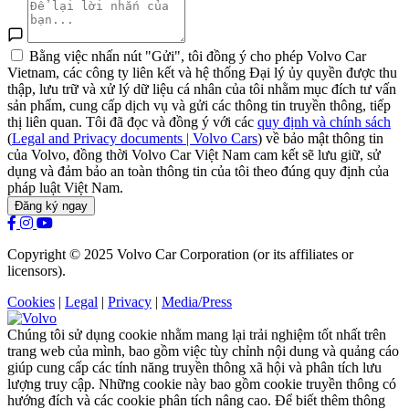
Bằng việc nhấn nút "Gửi", tôi đồng ý cho phép Volvo Car
Vietnam, các công ty liên kết và hệ thống Đại lý ủy quyền được thu
thập, lưu trữ và xử lý dữ liệu cá nhân của tôi nhằm mục đích tư vấn
sản phẩm, cung cấp dịch vụ và gửi các thông tin truyền thông, tiếp
thị liên quan. Tôi đã đọc và đồng ý với các
quy định và chính sách
(
Legal and Privacy documents | Volvo Cars
) về bảo mật thông tin
của Volvo, đồng thời Volvo Car Việt Nam cam kết sẽ lưu giữ, sử
dụng và đảm bảo an toàn thông tin của tôi theo đúng quy định của
pháp luật Việt Nam.
Đăng ký ngay
Copyright © 2025 Volvo Car Corporation (or its affiliates or
licensors).
Cookies
|
Legal
|
Privacy
|
Media/Press
Chúng tôi sử dụng cookie nhằm mang lại trải nghiệm tốt nhất trên
trang web của mình, bao gồm việc tùy chỉnh nội dung và quảng cáo
giúp cung cấp các tính năng truyền thông xã hội và phân tích lưu
lượng truy cập. Những cookie này bao gồm cookie truyền thông có
hướng đích và các cookie phân tích nâng cao. Để biết thêm thông