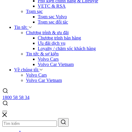
Phụ kiện chính hãng & Lifestyle
VETC & RSA
Trạm sạc
Trạm sạc Volvo
Trạm sạc đối tác
Tin tức
Chương trình & ưu đãi
Chương trình bán hàng
Ưu đãi dịch vụ
Loyalty / chăm sóc khách hàng
Tin tức & sự kiện
Volvo Cars
Volvo Car Vietnam
Về chúng tôi
Volvo Cars
Volvo Car Vietnam
1800 58 58 34