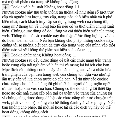
mà một số phần của trang sẽ không hoạt động.
Cookie về hiệu suất
Không hoạt động
Những cookie này thu thập thông tin thống kê như đếm số lượt truy
cập và nguồn lưu lượng truy cập, trang nào phổ biến nhất và ít phổ
biến nhất, cách khách truy cập sử dụng trang web của chúng tôi,
cũng như thông tin về thông báo lỗi nếu có và thời điểm chúng xuất
hiện. Chúng được dùng để đo lường và cải thiện hiệu suất của trang
web. Thông tin mà các cookie này thu thập được tổng hợp lại và do
đó hoàn toàn ẩn danh. Nếu bạn không cho phép những cookie này,
chúng tôi sẽ không biết bạn đã truy cập trang web của mình vào thời
điểm nào và sẽ không thể giám sát hiệu suất của trang.
Cookie chức năng
Không hoạt động
Những cookie sau đây được dùng để bật các chức năng trên trang
hoặc cung cấp trải nghiệm về hiển thị và mang lại lợi ích cho bạn.
Mục đích của những cookie này là nhằm nâng cao và cá nhân hóa
trải nghiệm của bạn trên trang web của chúng tôi, dựa vào những
lần truy cập và lựa chọn trước đó của bạn. Ví dụ như các cookie
chức năng cho phép chúng tôi ghi nhớ tên người dùng, ngôn ngữ
ưu tiên hoặc khu vực của bạn. Chúng có thể do chúng tôi thiết lập
hoặc do các nhà cung cấp bên thứ ba thêm vào trang của chúng tôi
vì chúng cũng được dùng để bật các chức năng như trò chuyện trên
web, phát video hoặc dùng cho hệ thống đánh giá và xếp hạng. Nếu
bạn không cho phép, thì một số hoặc tất cả các dịch vụ này có thể
hoạt động không đúng cách.