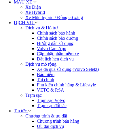
MẪU XE
Xe Điện
Xe Hybrid
Xe Mild hybrid / Động cơ xăng
DỊCH VỤ
Dịch vụ & Hỗ trợ
Chính sách bảo hành
Chính sách bảo dưỡng
Hướng dẫn sử dụng
Volvo Cars App
Cập nhật phần mềm xe
Đặt lịch hẹn dịch vụ
Dịch vụ mở rộng
Xe đã qua sử dụng (Volvo Selekt)
Bảo hiểm
Tài chính
Phụ kiện chính hãng & Lifestyle
VETC & RSA
Trạm sạc
Trạm sạc Volvo
Trạm sạc đối tác
Tin tức
Chương trình & ưu đãi
Chương trình bán hàng
Ưu đãi dịch vụ