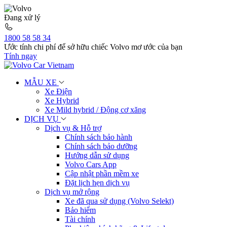
Đang xử lý
1800 58 58 34
Ước tính chi phí để sở hữu chiếc Volvo mơ ước của bạn
Tính ngay
MẪU XE
Xe Điện
Xe Hybrid
Xe Mild hybrid / Động cơ xăng
DỊCH VỤ
Dịch vụ & Hỗ trợ
Chính sách bảo hành
Chính sách bảo dưỡng
Hướng dẫn sử dụng
Volvo Cars App
Cập nhật phần mềm xe
Đặt lịch hẹn dịch vụ
Dịch vụ mở rộng
Xe đã qua sử dụng (Volvo Selekt)
Bảo hiểm
Tài chính