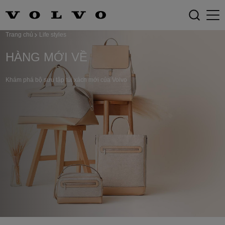
Trang chủ
Life styles
HÀNG MỚI VỀ
Khám phá bộ sưu tập túi xách mới của Volvo