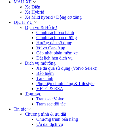
MẪU XE
Xe Điện
Xe Hybrid
Xe Mild hybrid / Động cơ xăng
DỊCH VỤ
Dịch vụ & Hỗ trợ
Chính sách bảo hành
Chính sách bảo dưỡng
Hướng dẫn sử dụng
Volvo Cars App
Cập nhật phần mềm xe
Đặt lịch hẹn dịch vụ
Dịch vụ mở rộng
Xe đã qua sử dụng (Volvo Selekt)
Bảo hiểm
Tài chính
Phụ kiện chính hãng & Lifestyle
VETC & RSA
Trạm sạc
Trạm sạc Volvo
Trạm sạc đối tác
Tin tức
Chương trình & ưu đãi
Chương trình bán hàng
Ưu đãi dịch vụ