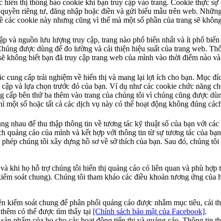
c hiển thị thông báo cookie khi bạn truy cập vào trang. Cookie thực s
n quyền riêng tư, đăng nhập hoặc điền và gửi biểu mẫu trên web. Những
n về các cookie này nhưng cũng vì thế mà một số phần của trang sẽ không
p và nguồn lưu lượng truy cập, trang nào phổ biến nhất và ít phổ biến
húng được dùng để đo lường và cải thiện hiệu suất của trang web. Thông 
ông biết bạn đã truy cập trang web của mình vào thời điểm nào và se
 cung cấp trải nghiệm về hiển thị và mang lại lợi ích cho bạn. Mục đ
y cập và lựa chọn trước đó của bạn. Ví dụ như các cookie chức năng c
ng cấp bên thứ ba thêm vào trang của chúng tôi vì chúng cũng được dù
ì một số hoặc tất cả các dịch vụ này có thể hoạt động không đúng các
 nhau để thu thập thông tin về tương tác kỹ thuật số của bạn với các 
h quảng cáo của mình và kết hợp với thông tin từ sự tương tác của bạn
 phép chúng tôi xây dựng hồ sơ về sở thích của bạn. Sau đó, chúng tô
 và khi họ hỗ trợ chúng tôi hiển thị quảng cáo có liên quan và phù hợp
kiểm soát chung). Chúng tôi tham khảo các điều khoản tương ứng của họ
 bên kiểm soát chung để phân phối quảng cáo được nhắm mục tiêu, cải 
 thêm có thể được tìm thấy tại
[Chính sách bảo mật của Facebook]
.
sản phẩm của họ cho các hoạt động tiếp thị và quảng cáo. Thông tin th