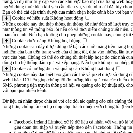
trang, ví dụ như truy cập vào các khu vực bảo mật của trang web hoặ
người dùng thực hiện khi yêu cầu dịch vụ, ví dụ như cài đặt tùy chọ
Bạn có thể cài đặt trình duyệt của mình chặn hoặc cảnh báo với bạ
Cookie về hiệu suất
Không hoạt động
Những cookie này thu thập thông tin thống kê như đếm số lượt truy cậ
như thông tin về thông báo lỗi nếu có và thời điểm chúng xuất hiện. C
toàn ẩn danh. Nếu bạn không cho phép những cookie này, chúng tôi sẽ kh
Cookie chức năng
Không hoạt động
Những cookie sau đây được dùng để bật các chức năng trên trang hoặc
nghiệm của bạn trên trang web của chúng tôi, dựa vào những lần tru
vực của bạn. Chúng có thể do chúng tôi thiết lập hoặc do các nhà cu
dùng cho hệ thống đánh giá và xếp hạng. Nếu bạn không cho phép, th
Cookie có hướng đích và quảng cáo
Không hoạt động
Những cookie này đặc biệt bao gồm các thẻ và pixel được sử dụng cùng
web khác. Dữ liệu giúp chúng tôi đo lường hiệu quả của các chiến dịc
SMS, phương tiện truyền thông xã hội và quảng cáo kỹ thuật số), cho
với bạn qua nhiều kênh.
Dữ liệu cá nhân được chia sẻ với các đối tác quảng cáo của chúng tôi
rộng hơn, chúng tôi coi họ cùng chịu trách nhiệm với chúng tôi (bên 
Facebook Ireland Limited xử lý dữ liệu cá nhân với vai trò là
giai đoạn thu thập và truyền tiếp theo đến Facebook. Thông tin
Google sử dụng dữ liệu cá nhân của bạn khi chúng tôi sử dụng 