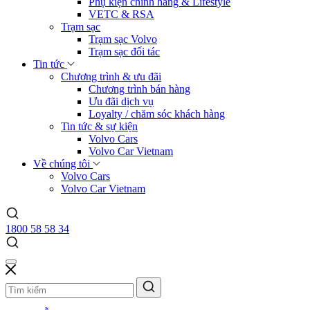
Phụ kiện chính hãng & Lifestyle
VETC & RSA
Trạm sạc
Trạm sạc Volvo
Trạm sạc đối tác
Tin tức
Chương trình & ưu đãi
Chương trình bán hàng
Ưu đãi dịch vụ
Loyalty / chăm sóc khách hàng
Tin tức & sự kiện
Volvo Cars
Volvo Car Vietnam
Về chúng tôi
Volvo Cars
Volvo Car Vietnam
1800 58 58 34