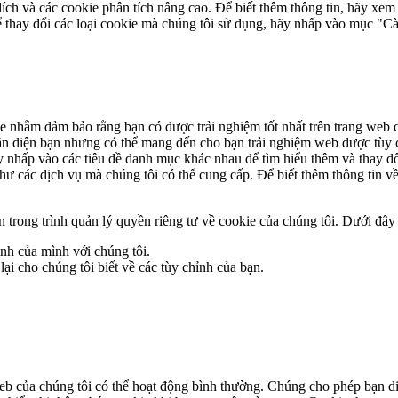
h và các cookie phân tích nâng cao. Để biết thêm thông tin, hãy xem 
 thay đổi các loại cookie mà chúng tôi sử dụng, hãy nhấp vào mục "Cà
ie nhằm đảm bảo rằng bạn có được trải nghiệm tốt nhất trên trang web c
hận diện bạn nhưng có thể mang đến cho bạn trải nghiệm web được tùy c
 nhấp vào các tiêu đề danh mục khác nhau để tìm hiểu thêm và thay đổi
hư các dịch vụ mà chúng tôi có thể cung cấp. Để biết thêm thông tin về
 trong trình quản lý quyền riêng tư về cookie của chúng tôi. Dưới đây 
ỉnh của mình với chúng tôi.
lại cho chúng tôi biết về các tùy chỉnh của bạn.
web của chúng tôi có thể hoạt động bình thường. Chúng cho phép bạn di