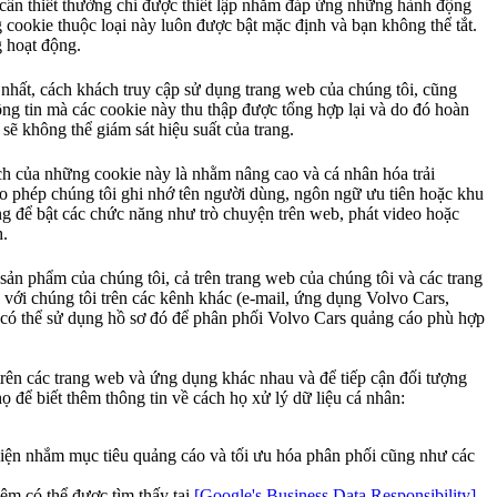
ự cần thiết thường chỉ được thiết lập nhằm đáp ứng những hành động
 cookie thuộc loại này luôn được bật mặc định và bạn không thể tắt.
 hoạt động.
 nhất, cách khách truy cập sử dụng trang web của chúng tôi, cũng
tin mà các cookie này thu thập được tổng hợp lại và do đó hoàn
̃ không thể giám sát hiệu suất của trang.
ích của những cookie này là nhằm nâng cao và cá nhân hóa trải
ho phép chúng tôi ghi nhớ tên người dùng, ngôn ngữ ưu tiên hoặc khu
ng để bật các chức năng như trò chuyện trên web, phát video hoặc
h.
sản phẩm của chúng tôi, cả trên trang web của chúng tôi và các trang
 với chúng tôi trên các kênh khác (e-mail, ứng dụng Volvo Cars,
i có thể sử dụng hồ sơ đó để phân phối Volvo Cars quảng cáo phù hợp
 trên các trang web và ứng dụng khác nhau và để tiếp cận đối tượng
 để biết thêm thông tin về cách họ xử lý dữ liệu cá nhân:
thiện nhắm mục tiêu quảng cáo và tối ưu hóa phân phối cũng như các
êm có thể được tìm thấy tại
[Google's Business Data Responsibility]
.