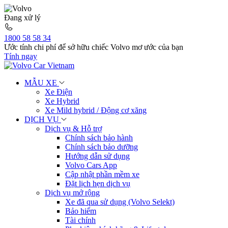
Đang xử lý
1800 58 58 34
Ước tính chi phí để sở hữu chiếc Volvo mơ ước của bạn
Tính ngay
MẪU XE
Xe Điện
Xe Hybrid
Xe Mild hybrid / Động cơ xăng
DỊCH VỤ
Dịch vụ & Hỗ trợ
Chính sách bảo hành
Chính sách bảo dưỡng
Hướng dẫn sử dụng
Volvo Cars App
Cập nhật phần mềm xe
Đặt lịch hẹn dịch vụ
Dịch vụ mở rộng
Xe đã qua sử dụng (Volvo Selekt)
Bảo hiểm
Tài chính