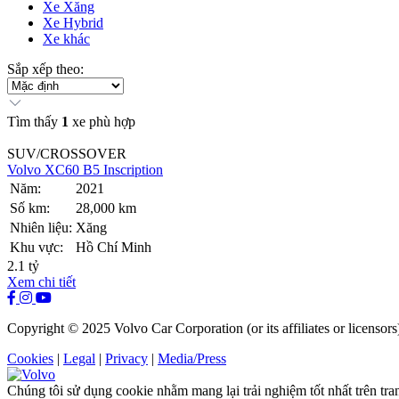
Xe Xăng
Xe Hybrid
Xe khác
Sắp xếp theo:
Tìm thấy
1
xe phù hợp
SUV/CROSSOVER
Volvo XC60 B5 Inscription
Năm:
2021
Số km:
28,000 km
Nhiên liệu:
Xăng
Khu vực:
Hồ Chí Minh
2.1 tỷ
Xem chi tiết
Copyright © 2025 Volvo Car Corporation (or its affiliates or licensors
Cookies
|
Legal
|
Privacy
|
Media/Press
Chúng tôi sử dụng cookie nhằm mang lại trải nghiệm tốt nhất trên tr